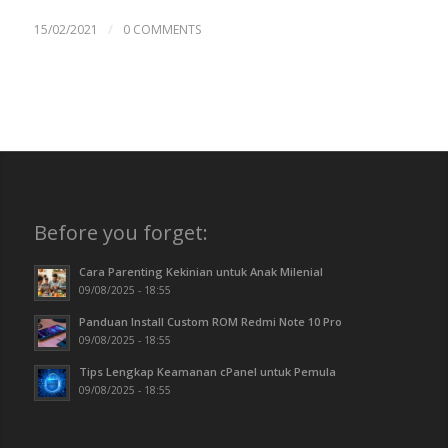
/
15/02/2021
0 COMMENTS
Before you forget:
Cara Parenting Kekinian untuk Anak Milenial
09/08/2025 - 18:55
Panduan Install Custom ROM Redmi Note 10 Pro
09/08/2025 - 18:55
Tips Lengkap Keamanan cPanel untuk Pemula
09/08/2025 - 18:55