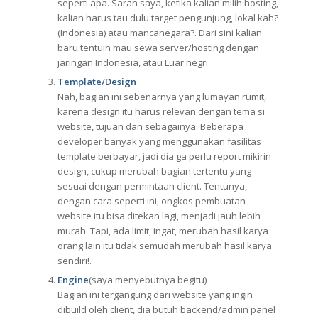
seperti apa. Saran saya, ketika kalian milih hosting,
kalian harus tau dulu target pengunjung, lokal kah?
(Indonesia) atau mancanegara?. Dari sini kalian
baru tentuin mau sewa server/hosting dengan
jaringan Indonesia, atau Luar negri.
Template/Design
Nah, bagian ini sebenarnya yang lumayan rumit,
karena design itu harus relevan dengan tema si
website, tujuan dan sebagainya. Beberapa
developer banyak yang menggunakan fasilitas
template berbayar, jadi dia ga perlu report mikirin
design, cukup merubah bagian tertentu yang
sesuai dengan permintaan client. Tentunya,
dengan cara seperti ini, ongkos pembuatan
website itu bisa ditekan lagi, menjadi jauh lebih
murah. Tapi, ada limit, ingat, merubah hasil karya
orang lain itu tidak semudah merubah hasil karya
sendiri!.
Engine
(saya menyebutnya begitu)
Bagian ini tergangung dari website yang ingin
dibuild oleh client, dia butuh backend/admin panel